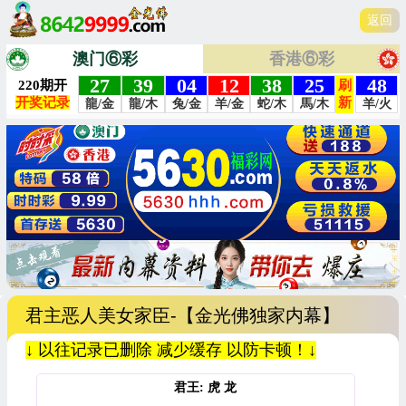
返回
澳门⑥彩
香港⑥彩