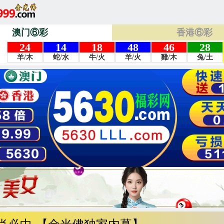
澳门⑥彩
香港⑥彩