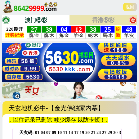
返回
澳门⑥彩
香港⑥彩