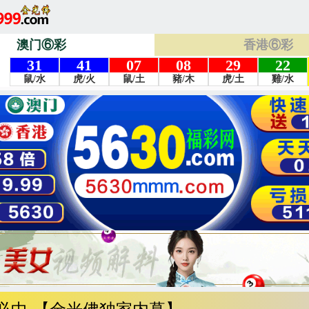
澳门⑥彩
香港⑥彩